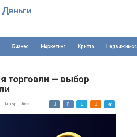
 Деньги
Бизнес
Маркетинг
Крипта
Недвижимос
ля торговли — выбор
ли
Автор:
admin