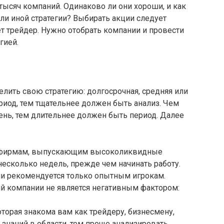
ысяч компаний. Одинаково ли они хороши, и как
ли иной стратегии
? Выбирать акции следует
ет трейдер. Нужно отобрать компании и провести
гией.
лить свою стратегию: долгосрочная, средняя или
риод, тем тщательнее должен быть анализ. Чем
нь, тем длительнее должен быть период. Далее
м фирмам, выпускающим высоколиквидные
есколько недель, прежде чем начинать работу.
и рекомендуется только опытным игрокам.
й компании не является негативным фактором:
оторая знакома вам как трейдеру, бизнесмену,
 знаний в области, тем проще анализировать