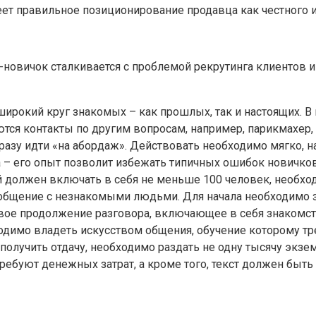
т правильное позиционирование продавца как честного и 
-новичок сталкивается с проблемой рекрутинга клиентов 
ирокий круг знакомых – как прошлых, так и настоящих. В
ются контакты по другим вопросам, например, парикмахер,
разу идти «на абордаж». Действовать необходимо мягко, н
а – его опыт позволит избежать типичных ошибок новичков
 должен включать в себя не меньше 100 человек, необхо
общение с незнакомыми людьми. Для начала необходимо за
чивое продолжение разговора, включающее в себя знакомс
одимо владеть искусством общения, обучение которому тр
ы получить отдачу, необходимо раздать не одну тысячу экзе
же требуют денежных затрат, а кроме того, текст должен б