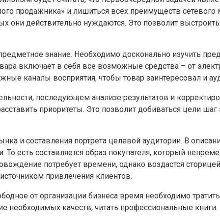
ого продажника» и лишиться всех преимуществ сетевого м
рых они действительно нуждаются. Это позволит выстроит
предметное знание. Необходимо досконально изучить пред
вара включает в себя все возможные средства – от элек
ные каналы восприятия, чтобы товар заинтересовал и аудиа
тельности, последующем анализе результатов и корректир
асставить приоритеты. Это позволит добиваться цели шаг 
ынка и составления портрета целевой аудитории. В описа
и. То есть составляется образ покупателя, который непрем
провождение потребует времени, однако воздастся сторице
источником привлечения клиентов.
ободное от организации бизнеса время необходимо тратит
ие необходимых качеств, читать профессиональные книги.