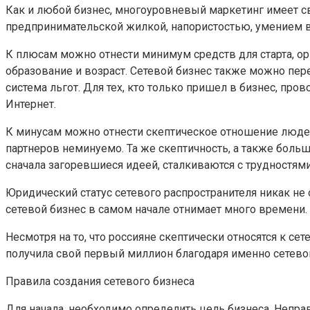
Как и любой бизнес, многоуровневый маркетинг имеет с
предпринимательской жилкой, напористостью, умением 
К плюсам можно отнести минимум средств для старта, о
образование и возраст. Сетевой бизнес также можно пер
система льгот. Для тех, кто только пришел в бизнес, пр
Интернет.
К минусам можно отнести скептическое отношение людей 
партнеров неминуемо. Та же скептичность, а также боль
сначала загоревшиеся идеей, сталкиваются с трудностям
Юридический статус сетевого распространителя никак не 
сетевой бизнес в самом начале отнимает много времени.
Несмотря на то, что россияне скептически относятся к с
получила свой первый миллион благодаря именно сетево
Правила создания сетевого бизнеса
Для начала, необходимо определить цель бизнеса. Непра