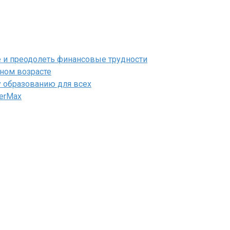
е и преодолеть финансовые трудности
ном возрасте
у образованию для всех
erMax