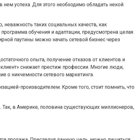
 нем успеха. Для этого необходимо обладать некой
, неважность таких социальных качеств, как
 программа обучения и адаптации, предусмотрена целая
мирной паутины можно начать сетевой бизнес через
статочного опыта, получение отказов от клиентов и
к-клиент» снижает престиж профессии. Многие люди,
ие о никчемности сетевого маркетинга.
зацией-производителем. Кроме того, стоит помнить, что
а. Так, в Америке, половина существующих миллионеров,
ется продажа. Преследуя данную цель, можно лишиться