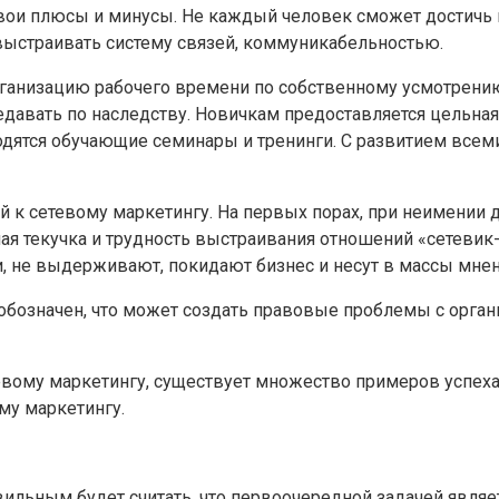
вои плюсы и минусы. Не каждый человек сможет достичь в
выстраивать систему связей, коммуникабельностью.
рганизацию рабочего времени по собственному усмотрению
едавать по наследству. Новичкам предоставляется цельная
оводятся обучающие семинары и тренинги. С развитием все
к сетевому маркетингу. На первых порах, при неимении до
шая текучка и трудность выстраивания отношений «сетеви
и, не выдерживают, покидают бизнес и несут в массы мнен
обозначен, что может создать правовые проблемы с органи
етевому маркетингу, существует множество примеров успех
му маркетингу.
вильным будет считать, что первоочередной задачей явля