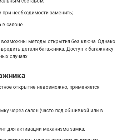
иальным составом;
и при необходимости заменить;
 в салоне.
н, возможны методы открытия без ключа. Однако
овредить детали багажника. Доступ к багажнику
ных случаях.
гажника
артное открытие невозможно, применяется
мку через салон (часто под обшивкой или в
нт для активации механизма замка;