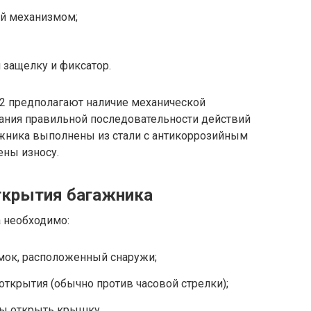
й механизмом;
защелку и фиксатор.
2 предполагают наличие механической
нания правильной последовательности действий
ажника выполнены из стали с антикоррозийным
ны износу.
ткрытия багажника
а необходимо:
мок, расположенный снаружи;
ткрытия (обычно против часовой стрелки);
бы открыть крышку.