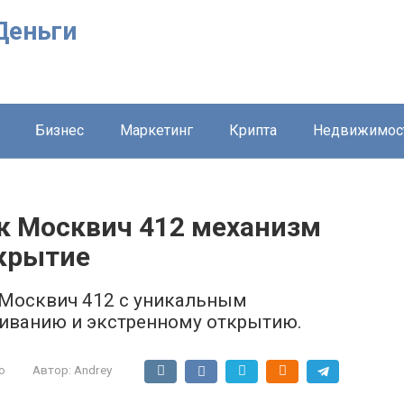
Деньги
Бизнес
Маркетинг
Крипта
Недвижимос
к Москвич 412 механизм
ткрытие
 Москвич 412 с уникальным
иванию и экстренному открытию.
о
Автор:
Andrey