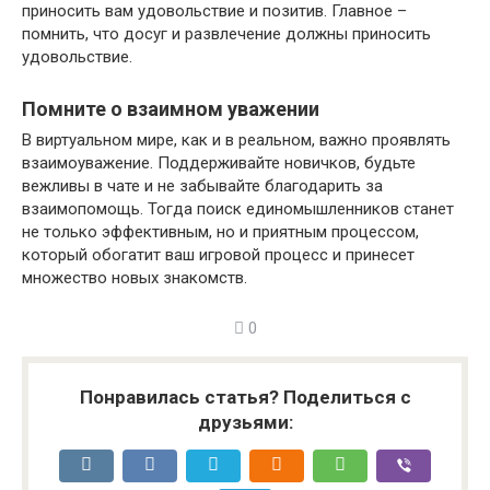
приносить вам удовольствие и позитив. Главное –
помнить, что досуг и развлечение должны приносить
удовольствие.
Помните о взаимном уважении
В виртуальном мире, как и в реальном, важно проявлять
взаимоуважение. Поддерживайте новичков, будьте
вежливы в чате и не забывайте благодарить за
взаимопомощь. Тогда поиск единомышленников станет
не только эффективным, но и приятным процессом,
который обогатит ваш игровой процесс и принесет
множество новых знакомств.
0
Понравилась статья? Поделиться с
друзьями: