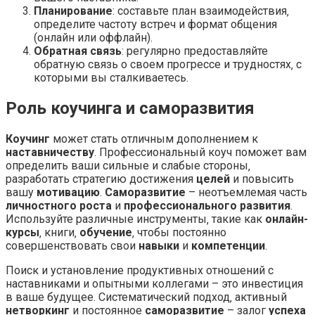
Планирование
: составьте план взаимодействия‚
определите частоту встреч и формат общения
(онлайн или оффлайн).
Обратная связь
: регулярно предоставляйте
обратную связь о своем прогрессе и трудностях‚ с
которыми вы сталкиваетесь.
Роль коучинга и саморазвития
Коучинг
может стать отличным дополнением к
наставничеству
. Профессиональный коуч поможет вам
определить ваши сильные и слабые стороны‚
разработать стратегию достижения
целей
и повысить
вашу
мотивацию
.
Саморазвитие
– неотъемлемая часть
личностного роста
и
профессионального развития
.
Используйте различные инструменты‚ такие как
онлайн-
курсы
‚ книги‚
обучение
‚ чтобы постоянно
совершенствовать свои
навыки
и
компетенции
.
Поиск и установление продуктивных отношений с
наставниками и опытными коллегами – это инвестиция
в ваше будущее. Систематический подход‚ активный
нетворкинг
и постоянное
саморазвитие
– залог
успеха