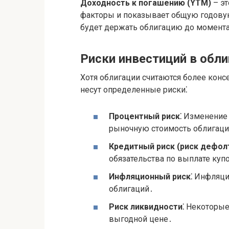
Доходность к погашению (YTM)
– эт
факторы и показывает общую годовую
будет держать облигацию до момент
Риски инвестиций в обли
Хотя облигации считаются более конс
несут определенные риски⁚
Процентный риск⁚
Изменение 
рыночную стоимость облигаций
Кредитный риск (риск дефолт
обязательства по выплате куп
Инфляционный риск⁚
Инфляция
облигаций․
Риск ликвидности⁚
Некоторые 
выгодной цене․