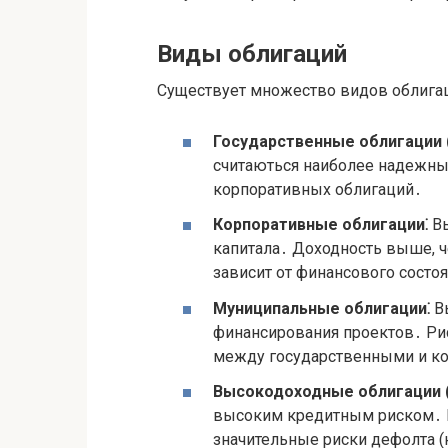
Виды облигаций
Существует множество видов облигац
Государственные облигации 
считаються наиболее надежным
корпоративных облигаций․
Корпоративные облигации⁚
Вы
капитала․ Доходность выше, ч
зависит от финансового состо
Муниципальные облигации⁚
Вы
финансирования проектов․ Рис
между государственными и к
Высокодоходные облигации (
высоким кредитным риском․ П
значительные риски дефолта 