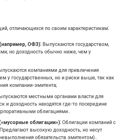
ий, отличающихся по своим характеристикам⁚
(например, ОФЗ)⁚
Выпускаются государством,
и, но доходность обычно ниже, чем у
пускаются компаниями для привлечения
ем у государственных, но и риски выше, так как
яния компании-эмитента;
пускаются местными органами власти для
к и доходность находятся где-то посередине
орпоративными облигациями․
«мусорные облигации»)⁚
Облигации компаний с
редлагают высокую доходность, но несут
(невыполнения обязательств эмитентом)․