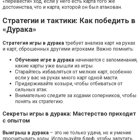
«перевести» ход‚ если у него есть карта того же
достоинства‚ что и карта‚ которой он был атакован.
Стратегии и тактики: Как победить в
«Дурака»
Стратегия игры в дурака
требует анализа карт на руках
и карт‚ сброшенных другими игроками. Важно помнить:
Обучение игре в дурака
начинается с запоминания‚
какие карты уже вышли из игры.
Старайтесь избавляться от мелких карт‚ особенно
если у вас на руках много карт одной масти.
Придерживайте козыри‚ чтобы отбиваться от
сильных атак.
Внимательно следите за ходами соперников‚ чтобы
понять их стратегию.
Секреты игры в дурака: Мастерство приходит
с опытом
Выигрыш в дурака
– это не только удача‚ но и умение
просчитывать ходы. Используйте блеф‚ чтобы запутать