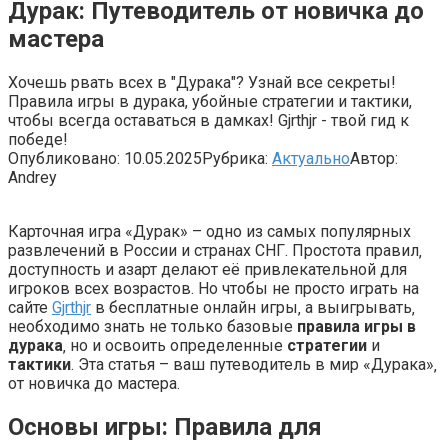
Дурак: Путеводитель от новичка до
мастера
Хочешь рвать всех в "Дурака"? Узнай все секреты!
Правила игры в дурака, убойные стратегии и тактики,
чтобы всегда оставаться в дамках! Gjrthjr - твой гид к
победе!
Опубликовано:
10.05.2025
Рубрика:
Актуально
Автор:
Andrey
Карточная игра «Дурак» – одно из самых популярных
развлечений в России и странах СНГ. Простота правил‚
доступность и азарт делают её привлекательной для
игроков всех возрастов. Но чтобы не просто играть на
сайте
Gjrthjr
в бесплатные онлайн игры‚ а выигрывать‚
необходимо знать не только базовые
правила игры в
дурака
‚ но и освоить определенные
стратегии
и
тактики
. Эта статья – ваш путеводитель в мир «Дурака»‚
от новичка до мастера.
Основы игры: Правила для