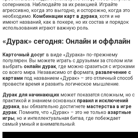
соперников. Наблюдайте за их реакцией. Играйте
агрессивно‚ когда это выгодно‚ и осторожно‚ когда это
необходимо.
Комбинации карт в дурака
‚ хотя и не
имеют названий‚ как в покере‚ но их состав и порядок
использования играют важную роль.
«Дурак» сегодня: Онлайн и оффлайн
Карточный досуг
в виде «Дурака» по-прежнему
популярен. Вы можете играть с друзьями за столом или
выбрать
онлайн дурак
‚ где можно сразиться с игроками
со всего мира. Независимо от формата‚
развлечение с
картами
под названием «Дурак» – это отличный способ
провести время и развить логическое мышление.
Дурак для начинающих
может показатся сложным‚ но с
практикой и знанием основных
правил и исключений
дурака
‚ вы обязательно достигнете
мастерства в игре
дурак
. Помните‚ что «Дурак» – это не только
азартные
игры
‚ но и интеллектуальная битва‚ где побеждает
самый умный и внимательный.